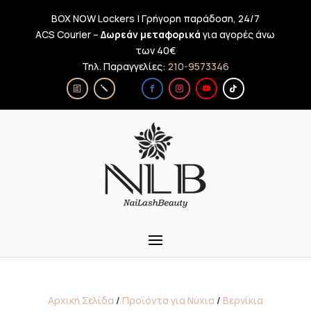
BOX NOW Lockers | Γρήγορη παράδοση, 24/7
ACS Courier –
Δωρεάν μεταφορικά
για αγορές άνω
των 40€
Τηλ. Παραγγελίες:
210-9573346
Αρχική Σελίδα
/
Προϊόντα για Νύχια
/
Βερνίκια