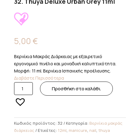
32. Thuya Deluxe Urban Grey 11ml
5,00
€
Βερνίκια Μακράς Διάρκειας με εξαιρετικό
εργονομικό πινέλο και μοναδική καλυπτικότητα.
Μορφή: 11 ml. Βερνίκια Ισπανικής προέλευσης.
Διαβάστε Περισσότερα
32.
Προσθήκη στο καλάθι
Thuya
Deluxe
Urban
Grey
11ml
Κωδικός προϊόντος:
32
Κατηγορία:
Βερνίκια μακράς
ποσότητα
διάρκειας
Ετικέτες:
12ml
,
manicure
,
nail
,
thuya