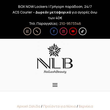
BOX NOW Lockers | Γρήγορη παράδοση, 24/7
ACS Courier –
Δωρεάν μεταφορικά
για αγορές άνω
των 40€
Τηλ. Παραγγελίες:
210-9573346
Αρχική Σελίδα
/
Προϊόντα για Νύχια
/
Βερνίκια