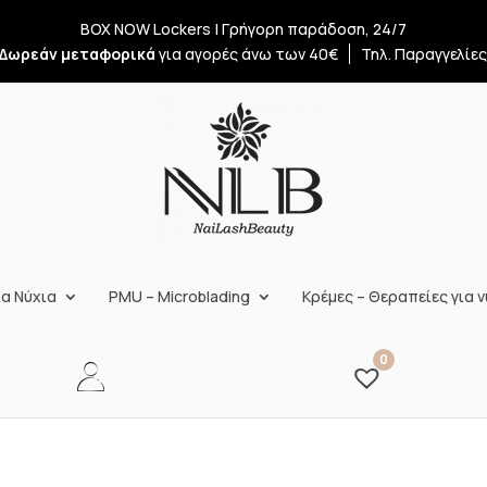
BOX NOW Lockers | Γρήγορη παράδοση, 24/7
Δωρεάν μεταφορικά
για αγορές άνω των 40€
Τηλ. Παραγγελίε
α Νύχια
PMU – Microblading
Κρέμες – Θεραπείες για ν
0