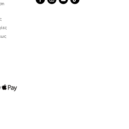
ση
ς
γίες
εως