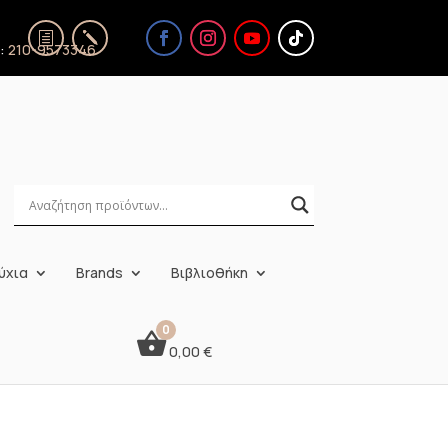
ς:
210-9573346
ύχια
Brands
Βιβλιοθήκη
0,00
€