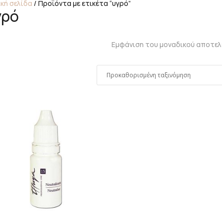
κή σελίδα
/ Προϊόντα με ετικέτα “υγρό”
γρό
Εμφάνιση του μοναδικού αποτε