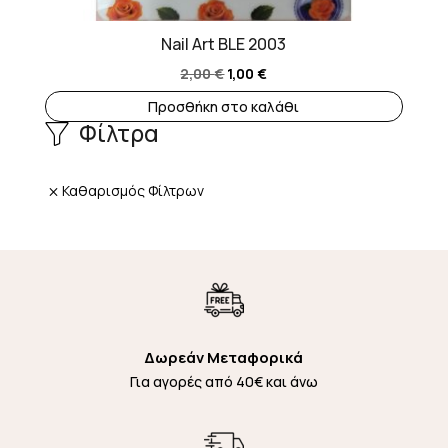
Nail Art BLE 2003
Original
Η
2,00
€
1,00
€
price
τρέχουσα
Προσθήκη στο καλάθι
was:
τιμή
Φίλτρα
2,00 €.
είναι:
1,00 €.
Καθαρισμός Φίλτρων
Δωρεάν Μεταφορικά
Για αγορές από 40€ και άνω