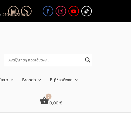
ς:
210-9573346
ύχια
Brands
Βιβλιοθήκη
0,00
€