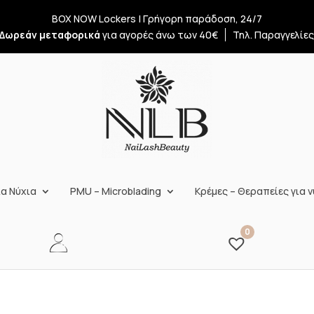
BOX NOW Lockers | Γρήγορη παράδοση, 24/7
Δωρεάν μεταφορικά
για αγορές άνω των 40€
Τηλ. Παραγγελίε
α Νύχια
PMU – Microblading
Κρέμες – Θεραπείες για ν
0