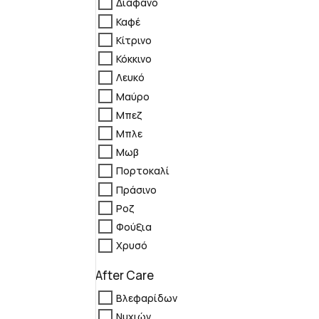
Διάφανο
Καφέ
Κίτρινο
Κόκκινο
Λευκό
Μαύρο
Μπεζ
Μπλε
Μωβ
Πορτοκαλί
Πράσινο
Ροζ
Φούξια
Χρυσό
After Care
Βλεφαρίδων
Νυχιών