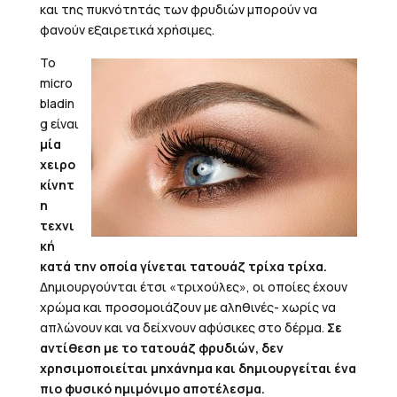
και της πυκνότητάς των φρυδιών μπορούν να
φανούν εξαιρετικά χρήσιμες.
Το
micro
bladin
g είναι
μία
χειρο
κίνητ
η
τεχνι
κή
κατά την οποία γίνεται τατουάζ τρίχα τρίχα.
Δημιουργούνται έτσι «τριχούλες», οι οποίες έχουν
χρώμα και προσομοιάζουν με αληθινές- χωρίς να
απλώνουν και να δείχνουν αφύσικες στο δέρμα.
Σε
αντίθεση με το τατουάζ φρυδιών, δεν
χρησιμοποιείται μηχάνημα και δημιουργείται ένα
πιο φυσικό ημιμόνιμο αποτέλεσμα.