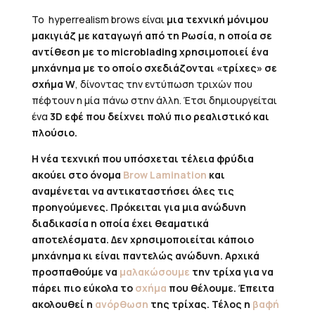
Το hyperrealism brows είναι
μια τεχνική μόνιμου
μακιγιάζ με καταγωγή από τη Ρωσία, η οποία σε
αντίθεση με το microblading χρησιμοποιεί ένα
μηχάνημα με το οποίο σχεδιάζονται «τρίχες» σε
σχήμα W
, δίνοντας την εντύπωση τριχών που
πέφτουν η μία πάνω στην άλλη. Έτσι δημιουργείται
ένα
3D εφέ που δείχνει πολύ πιο ρεαλιστικό και
πλούσιο.
Η νέα τεχνική που υπόσχεται τέλεια φρύδια
ακούει στο όνομα
Brow Lamination
και
αναμένεται να αντικαταστήσει όλες τις
προηγούμενες. Πρόκειται για μια ανώδυνη
διαδικασία η οποία έχει θεαματικά
αποτελέσματα. Δεν χρησιμοποιείται κάποιο
μηχάνημα κι είναι παντελώς ανώδυνη. Αρχικά
προσπαθούμε να
μαλακώσουμε
την τρίχα για να
πάρει πιο εύκολα το
σχήμα
που θέλουμε. Έπειτα
ακολουθεί
η
ανόρθωση
της τρίχας. Τέλος η
βαφή