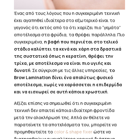
Ένας από τους λόγους που η συγκεκριμένη τεχνική
έχει αγαπηθεί ιδιαίτερα στο εξωτερικό είναι το
γεγονός ότι εκτός από το ότι χαρίζει πιο “γεμάτο”
αποτέλεσμα στα φρύδια, τα θρέφει παράλληλα. Πιο
συγκεκριμένα,
η βαφή που περνιέται στο τελικό
στάδιο καλύπτει τα κενά και χάρη στα δραστικά
της συστατικά όπως η κερατίνη, θρέφει την
τρίχα, με αποτέλεσμα να είναι πιο υγιής και
δυνατή
. Σε σύγκριση με τις άλλες υπηρεσίες,
το
Brow Lamination δίνει ένα απολύτως φυσικό
αποτέλεσμα, χωρίς να χαράσσεται η επιδερμίδα
και να εισχωρεί σε αυτή κάποια χρωστική
.
Αξίζει επίσης να σημειωθεί ότι η συγκεκριμένη
τεχνική δεν απαιτεί κάποια ιδιαίτερη φροντίδα
μετά την ολοκλήρωσή της. Απλά αν θέλετε να
παρατείνετε τα αποτελέσματα του, μπορείτε να
προμηθευτείτε το
color & shape fixer
ώστε να
διατηρηθούν για μεγαλύτερο χρονικό διάστημα.