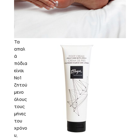
Τα
απαλ
ά
πόδια
είναι
Νο1
ζητού
μενο
όλους
τους
μήνες
του
χρόνο
υ,