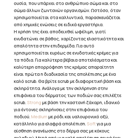
ουσία, που υπάρχει στο ανθρώπινο σώμα και στο
σώμα άλλων ζωντανών οργανισμών. Ωστόσο, όταν
χρησιμοποιείται στα καλλυντικά, παρασκευάζεται
από χημικές ενώσεις σε ειδικά εργαστήρια.
Η χρήση της έχει αποδειχθεί ωφέλιμη, γιατί
ενυδατώνει σε βάθος, χαρίζοντας ελαστικότητα και
απαλότητα στην επιδερμίδα. Για αυτό
χρησιμοποιείται ευρέως σε ενυδατικές κρέμες για
τα πόδια. Για καλύτερα βέβαια αποτελέσματα και
καλύτερη απορρόφηση της κρέμας απαραίτητη
είναι πρώτα η διαδικασία της απολέπισης με ένα
καλό scrub. Θα βρίτε scrub με διαφορετική βάση και
σκληρότητα. Ανάλογα με την σκλήρηνση στην
επιφάνεια του δέρματος των ποδιών σας επιλέξτε
scrub.
Strong
με βάση την καστανή ζάχαρη, ιδανικό
για έντονες σκληρήνσεις στην επιφάνεια του
ποδιού.
Medium
με ρόδι και υαλουρονικό οξύ,
κατάλληλο για ελαφρά απολέπιση.
Soft
για μια
αίσθηση ανανέωσης στο δέρμα σας με κόκους
αχλαδιού. Μετά από μια καλή απολέπιση σειρά έχει